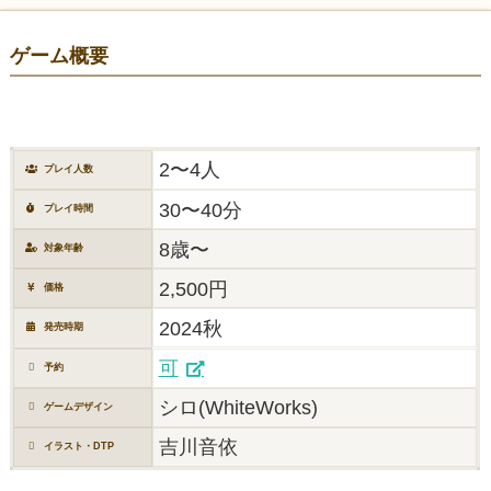
ゲーム概要
2〜4人
プレイ人数
30〜40分
プレイ時間
8歳〜
対象年齢
2,500円
価格
2024秋
発売時期
可
予約
シロ(WhiteWorks)
ゲームデザイン
吉川音依
イラスト・DTP