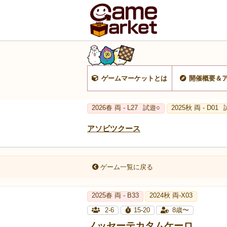
ゲームマーケットとは
開催概要＆
2026春 両 - L27
試遊○
2025秋 両 - D01
アソビツクース
ゲーム一覧に戻る
2025春 両 - B33
2024秋 両-X03
2-6
15-20
8歳〜
ノッセーテカタムケーロ