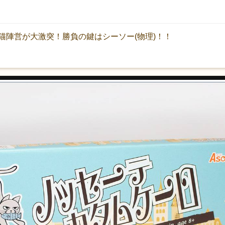
猫陣営が大激突！勝負の鍵はシーソー(物理)！！