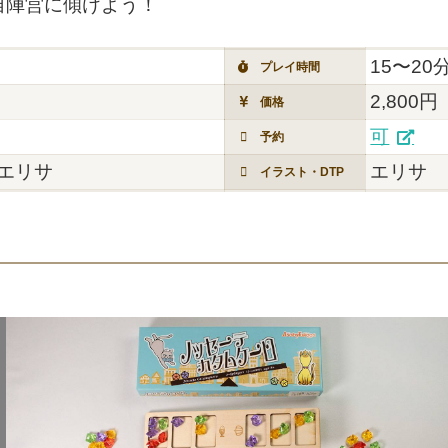
自陣営に傾けよう！
15〜20
プレイ時間
2,800円
価格
可
予約
エリサ
エリサ
イラスト・DTP