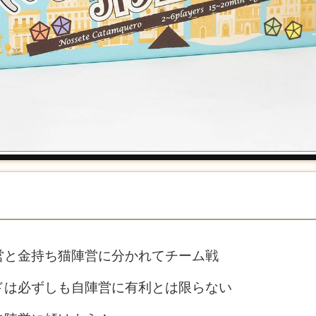
営と金持ち猫陣営に分かれてチーム戦
ドは必ずしも自陣営に有利とは限らない