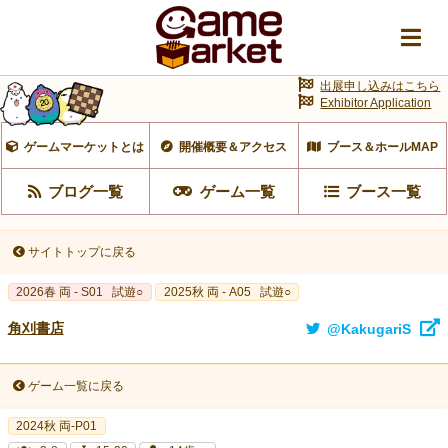
出展申し込みはこちら
Exhibitor Application
ゲームマーケットとは
開催概要＆アクセス
ブース＆ホールMAP
ブログ一覧
ゲーム一覧
ブース一覧
サイトトップに戻る
2026春 両 - S01
試遊○
2025秋 両 - A05
試遊○
角刈書店
@KakugariS
ゲーム一覧に戻る
2024秋 両-P01