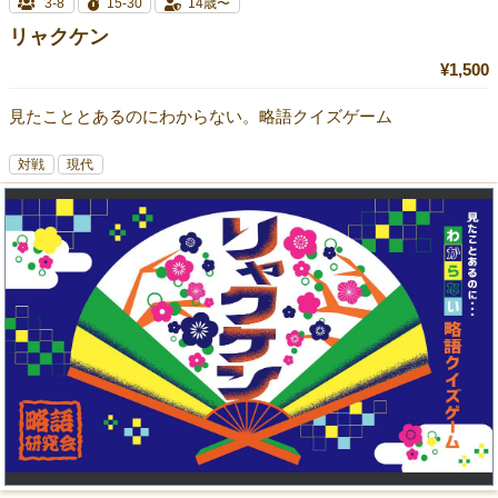
3-8
15-30
14歳〜
リャクケン
¥1,500
見たこととあるのにわからない。略語クイズゲーム
対戦
現代