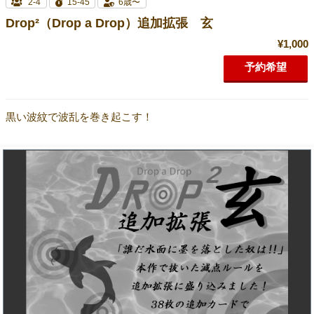
2-4
15-45
6歳〜
Drop²（Drop a Drop）追加拡張 玄
¥1,000
予約希望
黒い波紋で波乱を巻き起こす！