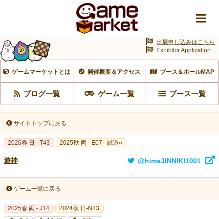
出展申し込みはこちら
Exhibitor Application
ゲームマーケットとは
開催概要＆アクセス
ブース＆ホールMAP
ブログ一覧
ゲーム一覧
ブース一覧
サイトトップに戻る
2026春 日 - T43
2025秋 両 - E07
試遊○
遊神
@himaJINNIKI1001
ゲーム一覧に戻る
2025春 両 - J14
2024秋 日-N23