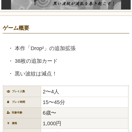
ゲーム概要
本作「Drop²」の追加拡張
38枚の追加カード
黒い波紋は減点！
2〜4人
プレイ人数
15〜45分
プレイ時間
6歳〜
対象年齢
1,000円
価格