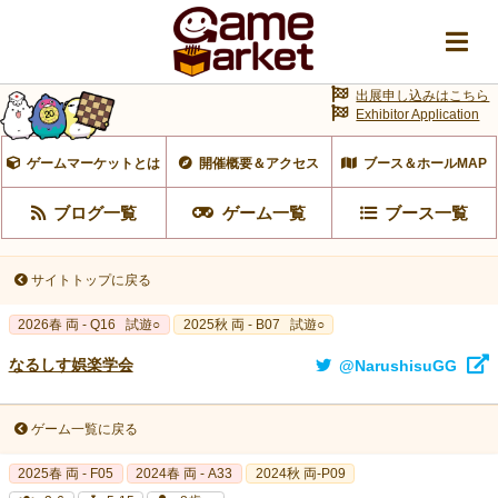
出展申し込みはこちら
Exhibitor Application
ゲームマーケットとは
開催概要＆アクセス
ブース＆ホールMAP
ブログ一覧
ゲーム一覧
ブース一覧
サイトトップに戻る
2026春 両 - Q16
試遊○
2025秋 両 - B07
試遊○
なるしす娯楽学会
@NarushisuGG
ゲーム一覧に戻る
2025春 両 - F05
2024春 両 - A33
2024秋 両-P09