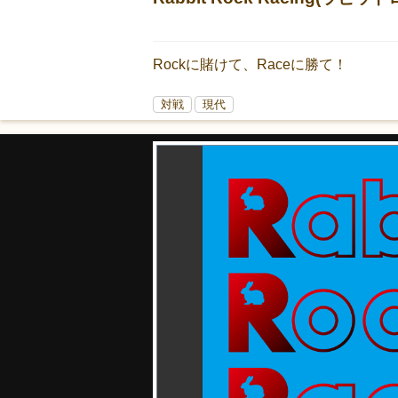
Rockに賭けて、Raceに勝て！
対戦
現代