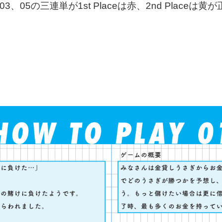
AY 03、05の三連単が1st Placeは赤、2nd Placeは黄が