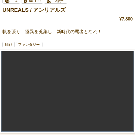
1-4
60-120
13歳〜
UNREALS / アンリアルズ
¥7,800
帆を張り 怪異を蒐集し 新時代の覇者となれ！
対戦
ファンタジー