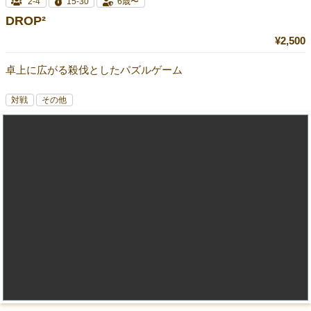
2-4
15-30
6歳〜
DROP²
¥2,500
卓上に広がる殺伐としたパズルゲーム
対戦
その他