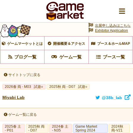
出展申し込みはこちら
Exhibitor Application
ゲームマーケットとは
開催概要＆アクセス
ブース＆ホールMAP
ブログ一覧
ゲーム一覧
ブース一覧
サイトトップに戻る
2026春 両 - M03
試遊○
2025秋 両 - D07
試遊○
Miyabi Lab
@38b_lab
ゲーム一覧に戻る
2025春 土
2025秋 両
2024春 土
Game Market
2024秋
- P01
- D07
- N35
Spring 2024
両-V21