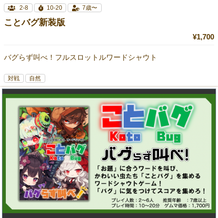
2-8
10-20
7歳〜
ことバグ新装版
¥1,700
バグらず叫べ！フルスロットルワードシャウト
対戦
自然