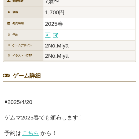
7歳〜
対象年齢
1,700円
価格
2025春
発売時期
可
予約
2No,Miya
ゲームデザイン
2No,Miya
イラスト・DTP
ゲーム詳細
◾️2025/4/20
ゲムマ2025春でも頒布します！
予約は
こちら
から！