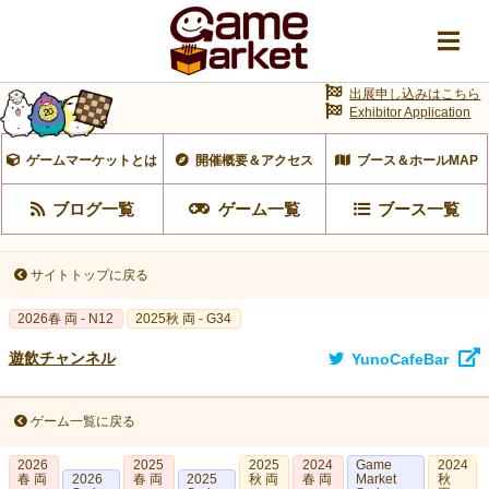
出展申し込みはこちら
Exhibitor Application
ゲームマーケットとは
開催概要＆アクセス
ブース＆ホールMAP
ブログ一覧
ゲーム一覧
ブース一覧
サイトトップに戻る
2026春 両 - N12
2025秋 両 - G34
遊飲チャンネル
YunoCafeBar
ゲーム一覧に戻る
2026
2025
2025
2024
Game
2024
春 両
2026
春 両
2025
秋 両
春 両
Market
秋