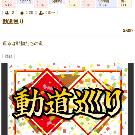
-
Spring
-
Spring
-
-
Spring
両-
N12
C34
G34
G18
2024
I33
2
5-20
6歳〜
動道巡り
¥500
巡るは動物たちの道
対戦