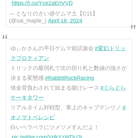
https://t.co/Yce2aEnVVD
— となりのさい@ゲムマ土【C11】
(@sai_maple_)
April 16, 2024
ゆぃかさんの平日ゲムマ前試遊会
#変幻トリッ
クプロティアン
トリックの最弱札で次の切り札と数値の強さが
決まる変態感
#RabbitRockRacing
借金背負わされて始まる賭けレース
#ぐらぐら
ケーキタワー
リアルタイム対戦型、掌上のキャプテンリノ
#
オノマトペレシピ
白いペラペラにツメツメすんだよ！
pic.twitter.com/VdkYzWDU3j