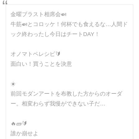
金曜ブラスト相席会🍛
牛筋🍛とコロッケ！何杯でも食えるな…人間ド
ック終わったし今日はチートDAY！
オノマトペレシピ🔰
面白い！買うことを決意
☀️
前回モダンアートを布教した方からのオーダ
ー。相変わらず我慢ができない子だ…
🔥🧱🔰
誰か崩せよ