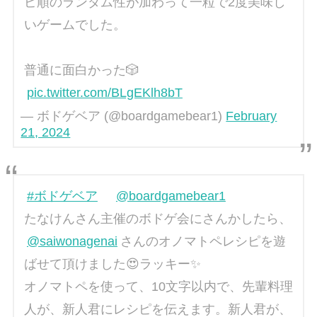
ピ順のランダム性が加わって一粒で2度美味し
いゲームでした。
普通に面白かった🎲
pic.twitter.com/BLgEKlh8bT
— ボドゲベア (@boardgamebear1)
February
21, 2024
#ボドゲベア
@boardgamebear1
たなけんさん主催のボドゲ会にさんかしたら、
@saiwonagenai
さんのオノマトペレシピを遊
ばせて頂けました😍ラッキー✨
オノマトペを使って、10文字以内で、先輩料理
人が、新人君にレシピを伝えます。新人君が、