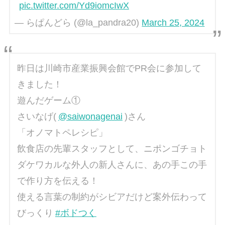
pic.twitter.com/Yd9iomcIwX
— らぱんどら (@la_pandra20)
March 25, 2024
昨日は川崎市産業振興会館でPR会に参加して
きました！
遊んだゲーム①
さいなげ(
@saiwonagenai
)さん
「オノマトペレシピ」
飲食店の先輩スタッフとして、ニポンゴチョト
ダケワカルな外人の新人さんに、あの手この手
で作り方を伝える！
使える言葉の制約がシビアだけど案外伝わって
びっくり
#ボドつく