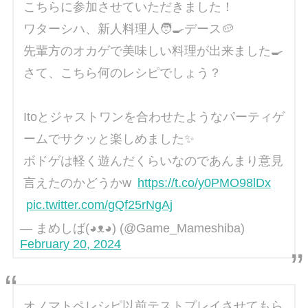
こちらに参加させていただきました！
ワターシハ、新人料理人🧑‍🍳デース🥔
先輩方のオカゲで美味しい料理が出来ました🍳
さて、こちら何のレシピでしょう？
Itoとジャストワンを合わせたようなパーティゲ
ームでサクッと楽しめました✨
ボドゲは軽く遊んだくらいなのであんまり意見
言えたのかどうかw
https://t.co/y0PMO98lDx
pic.twitter.com/gQf25rNgAj
— まめしば(◕ᴥ◕) (@Game_Mameshiba)
February 20, 2024
オノマトペレシピ以前テストプレイさせてもら