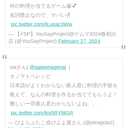
何の料理か当てるゲーム😁💕
名詞禁止なので、ヤバい✌️
pic.twitter.com/liLvpac3Ww
— 【YSP】YouSayProject@ゲムマ2024春初出
店 (@YouSayProject)
February 27, 2024
saiさん(
@saiwonagenai
)
オノマトペレシピ
日本語がよくわからない新人君に料理の手順を
教えて、なんの料理を作るか当ててもらうよ！
難しいー😓新人君わからないよね、、、
pic.twitter.com/kjs5RYfdGR
— ぴよらぷたこ@ぴよよ屋さん (@pitragola2)