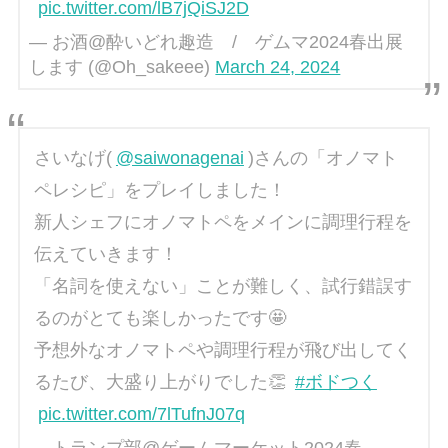
pic.twitter.com/lB7jQiSJ2D
— お酒@酔いどれ趣造 / ゲムマ2024春出展
します (@Oh_sakeee)
March 24, 2024
さいなげ(
@saiwonagenai
)さんの「オノマト
ペレシピ」をプレイしました！
新人シェフにオノマトペをメインに調理行程を
伝えていきます！
「名詞を使えない」ことが難しく、試行錯誤す
るのがとても楽しかったです🤩
予想外なオノマトペや調理行程が飛び出してく
るたび、大盛り上がりでした👏
#ボドつく
pic.twitter.com/7lTufnJ07q
— トランプ部@ゲームマーケット2024春