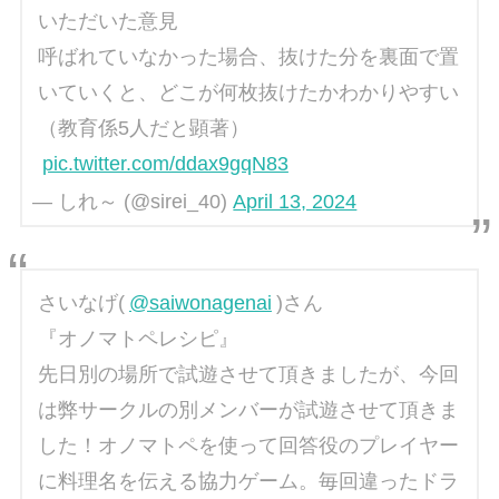
いただいた意見
呼ばれていなかった場合、抜けた分を裏面で置
いていくと、どこが何枚抜けたかわかりやすい
（教育係5人だと顕著）
pic.twitter.com/ddax9gqN83
— しれ～ (@sirei_40)
April 13, 2024
さいなげ(
@saiwonagenai
)さん
『オノマトペレシピ』
先日別の場所で試遊させて頂きましたが、今回
は弊サークルの別メンバーが試遊させて頂きま
した！オノマトペを使って回答役のプレイヤー
に料理名を伝える協力ゲーム。毎回違ったドラ