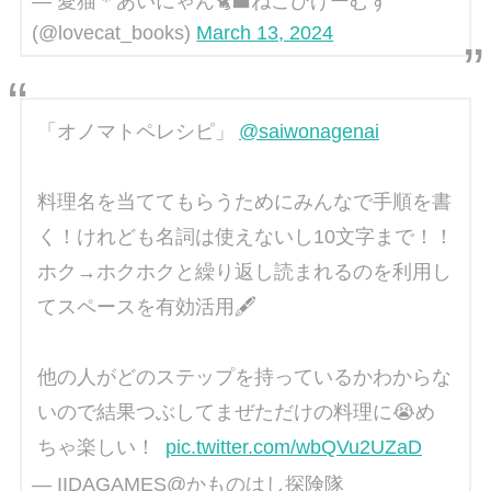
— 愛猫＊あいにゃん🐈‍⬛ねこひげーむず
(@lovecat_books)
March 13, 2024
「オノマトペレシピ」
@saiwonagenai
料理名を当ててもらうためにみんなで手順を書
く！けれども名詞は使えないし10文字まで！！
ホク→ホクホクと繰り返し読まれるのを利用し
てスペースを有効活用🖋️
他の人がどのステップを持っているかわからな
いので結果つぶしてまぜただけの料理に😭め
ちゃ楽しい！
pic.twitter.com/wbQVu2UZaD
— IIDAGAMES@かものはし探険隊