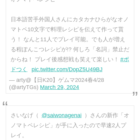
日本語苦手外国人さんにカタカナひらがなオノ
マトペ10文字で料理レシピを伝えて作って貰
う！ なんと11人でプレイ可能。でも人が増え
る程ぽんこつレシピが!? 何しろ「名詞」禁止だ
からね！ プレイ後感想戦も笑えて楽しい！
#ボ
ドつく
pic.twitter.com/DopZ5U49BJ
— arty@【日K20】ゲムマ2024春4/28
(@artyTGs)
March 29, 2024
さいなげ（
@saiwonagenai
）さんの新作「オ
ノマトペレシピ」が手に入ったので早速2人プ
レイ。