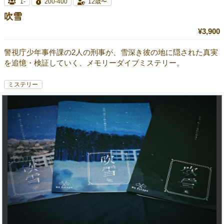
1-
200-400
12歳〜
吹雪
¥3,900
警視庁少年事件課の2人の刑事が、雪深き彼の地に隠された真実
を追憶・検証していく、メモリーダイブミステリー。
ミステリー