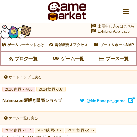
出展申し込みはこちら
Exhibitor Application
ゲームマーケットとは
開催概要＆アクセス
ブース＆ホールMAP
ブログ一覧
ゲーム一覧
ブース一覧
サイトトップに戻る
2026春 両 - ろ06
2024秋 両-J07
NoEscape謎解き販売ショップ
@NoEscape_game
ゲーム一覧に戻る
2024春 両 - F17
2024秋 両-J07
2023秋 両-ヌ05