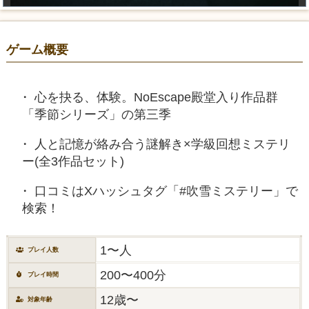
ゲーム概要
心を抉る、体験。NoEscape殿堂入り作品群
「季節シリーズ」の第三季
人と記憶が絡み合う謎解き×学級回想ミステリ
ー(全3作品セット)
口コミはXハッシュタグ「#吹雪ミステリー」で
検索！
1〜人
プレイ人数
200〜400分
プレイ時間
12歳〜
対象年齢