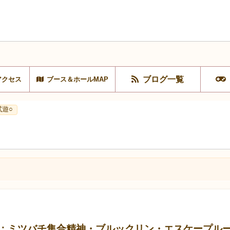
ブログ一覧
アクセス
ブース＆ホールMAP
試遊○
代：ミツバチ集合精神・ブルックリン・エスケープル