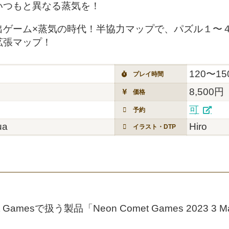
いつもと異なる蒸気を！
出ゲーム×蒸気の時代！半協力マップで、パズル１〜
拡張マップ！
120〜1
プレイ時間
8,500円
価格
可
予約
ua
Hiro
イラスト・DTP
Gamesで扱う製品「Neon Comet Games 2023 3
。