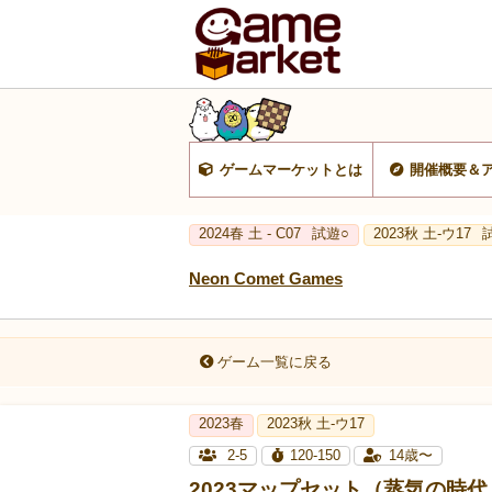
ゲームマーケットとは
開催概要＆
2024春 土 - C07
試遊○
2023秋 土-ウ17
Neon Comet Games
ゲーム一覧に戻る
2023春
2023秋 土-ウ17
2-5
120-150
14歳〜
2023マップセット（蒸気の時