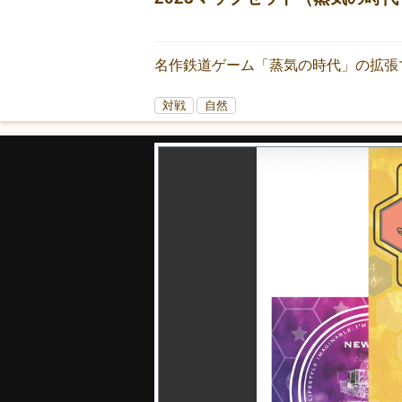
名作鉄道ゲーム「蒸気の時代」の拡張
対戦
自然