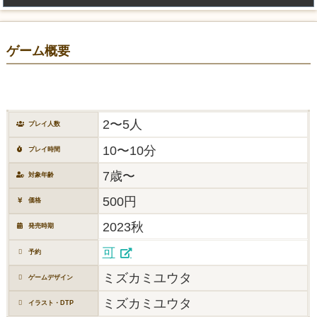
ゲーム概要
2〜5人
プレイ人数
10〜10分
プレイ時間
7歳〜
対象年齢
500円
価格
2023秋
発売時期
可
予約
ミズカミユウタ
ゲームデザイン
ミズカミユウタ
イラスト・DTP