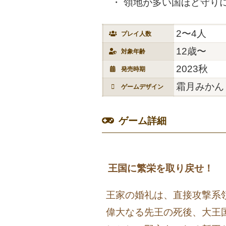
領地が多い国ほど守り
2〜4人
プレイ人数
12歳〜
対象年齢
2023秋
発売時期
霜月みかん
ゲームデザイン
ゲーム詳細
王国に繁栄を取り戻せ！
王家の婚礼は、直接攻撃系
偉大なる先王の死後、大王