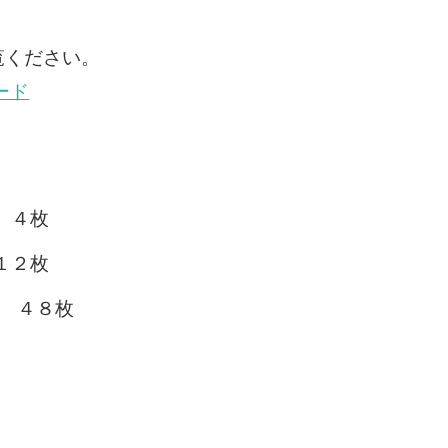
覧ください。
ード
 ４枚
１２枚
： ４８枚
）