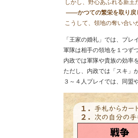
しかし、野心あふれる新王
――かつての繁栄を取り戻
こうして、領地の奪い合い
「王家の婚礼」では、プレ
軍隊は相手の領地を１つず
内政では軍隊や貴族の効率
ただし、内政では「スキ」
３～４人プレイでは、同盟