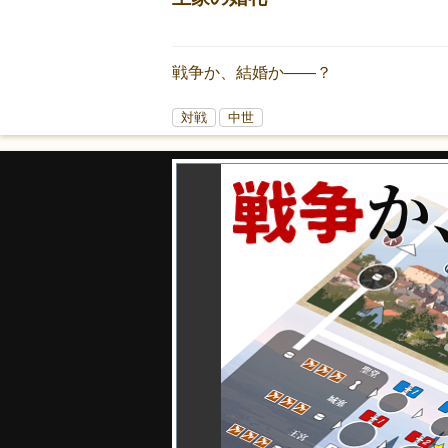
戦争か、結婚か――？
対戦
中世