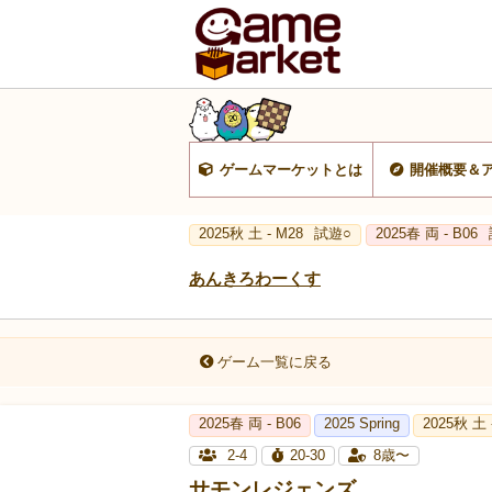
ゲームマーケットとは
開催概要＆
2025秋 土 - M28
試遊○
2025春 両 - B06
あんきろわーくす
ゲーム一覧に戻る
2025春 両 - B06
2025 Spring
2025秋 土 
2-4
20-30
8歳〜
サモンレジェンズ