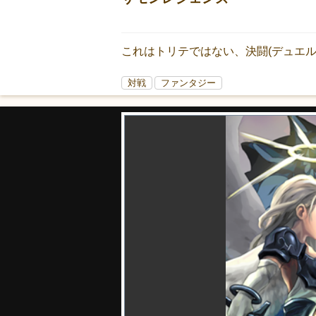
これはトリテではない、決闘(デュエル
対戦
ファンタジー