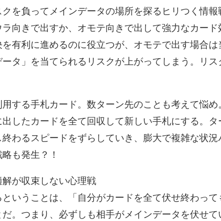
スクを負ってメインデータの場所を探るヒリつく情報
ウラ向きで出すか、オモテ向きで出して強力なカード
決を有利に進めるのに役立つが、オモテで出す場合は
データ」を当てられるリスクが上がってしまう。リス
利用する手札カード。数ターン先のことも考えて悩め
に出したカードを全て回収して新しい手札にする。タ
し終わるスピードをずらしていき、膨大で複雑な状況
戦略も発生？！
適解が収束しない心理戦
るということは、「自分がカードを全て伏せ終わって
とだ。つまり、必ずしも相手がメインデータを伏せて