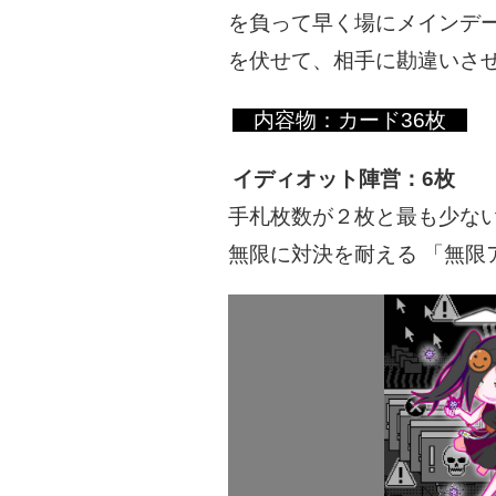
を負って早く場にメインデ
を伏せて、相手に勘違いさ
内容物：カード36枚
イディオット陣営：6枚
手札枚数が２枚と最も少な
無限に対決を耐える 「無限