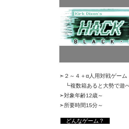
➣２～４＋α人用対戦ゲーム
┗複数箱あると大勢で遊
➣対象年齢12歳～
➣所要時間15分～
どんなゲーム？