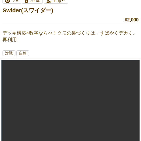
2-5
20-40
12歳〜
Swider(スワイダー)
¥2,000
デッキ構築×数字ならべ！クモの巣づくりは、すばやくデカく、
再利用
対戦
自然