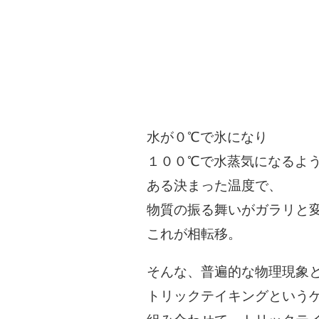
水が０℃で氷になり
１００℃で水蒸気になるよ
ある決まった温度で、
物質の振る舞いがガラリと
これが相転移。
そんな、普遍的な物理現象
トリックテイキングという