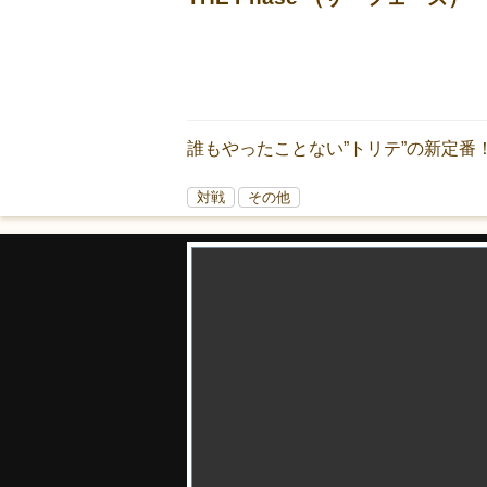
誰もやったことない”トリテ”の新定番
対戦
その他