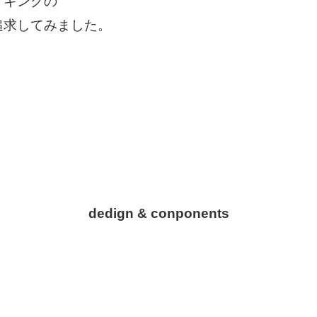
イキングの
追求してみました。
dedign & conponents
。