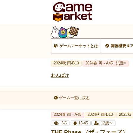
ゲームマーケットとは
開催概要＆
2024秋 両-B13
2024春 両 - A45
試遊○
わんばけ
ゲーム一覧に戻る
2024春 両 - A45
2024秋 両-B13
2023秋
3-6
15-45
12歳〜
THE Phase （ザ・フェーズ）