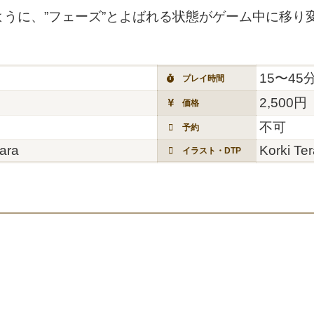
うに、”フェーズ”とよばれる状態がゲーム中に移り
15〜45
プレイ時間
2,500円
価格
不可
予約
hara
Korki Te
イラスト・DTP