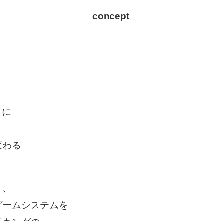
concept
うに
変わる
と、
ゲームシステムを