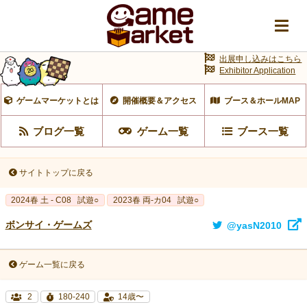
出展申し込みはこちら
Exhibitor Application
ゲームマーケットとは
開催概要＆アクセス
ブース＆ホールMAP
ブログ一覧
ゲーム一覧
ブース一覧
サイトトップに戻る
2024春 土 - C08
試遊○
2023春 両‐カ04
試遊○
ボンサイ・ゲームズ
@yasN2010
ゲーム一覧に戻る
2
180-240
14歳〜