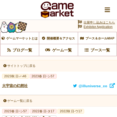
出展申し込みはこちら
Exhibitor Application
ゲームマーケットとは
開催概要＆アクセス
ブース＆ホールMAP
ブログ一覧
ゲーム一覧
ブース一覧
サイトトップに戻る
2023秋 日-ハ46
2023春 日ｰシ57
大宇宙の幻想社
@illuniverse_co
ゲーム一覧に戻る
2023春 日ｰシ57
2022春 日-タ17
2022秋 日-ウ17