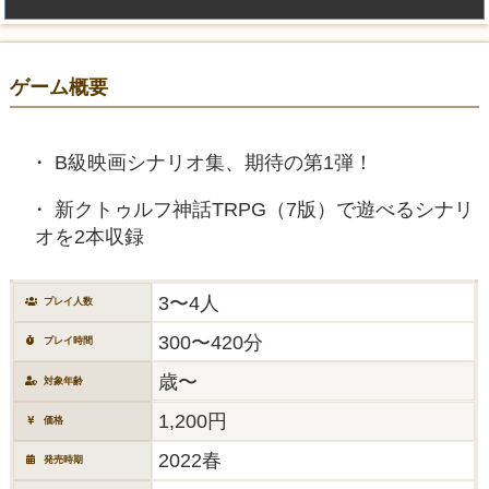
ゲーム概要
B級映画シナリオ集、期待の第1弾！
新クトゥルフ神話TRPG（7版）で遊べるシナリ
オを2本収録
3〜4人
プレイ人数
300〜420分
プレイ時間
歳〜
対象年齢
1,200円
価格
2022春
発売時期