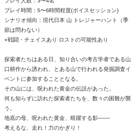
プレイ人数：3〜4名
プレイ時間：5〜6時間程度(ボイスセッション)
シナリオ傾向：現代日本 山 トレジャーハント（季
節は問わない）
⭐︎戦闘・チェイスあり ロストの可能性あり
探索者たちはある日、知り合いの考古学者である山
口耕作から誘われ、とある山で行われる発掘調査イ
ベントに参加することとなる。
その山には、呪われた黄金の伝説があった。
何も知らずに訪れた探索者たちを、数々の困難が襲
う。
地底の母、呪われた黄金、暗躍する影​───
考えるな、走れ！力のかぎり！