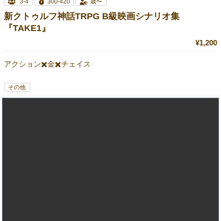
3-4
300-420
歳〜
新クトゥルフ神話TRPG B級映画シナリオ集
『TAKE1』
¥1,200
アクション✖️金✖️チェイス
その他