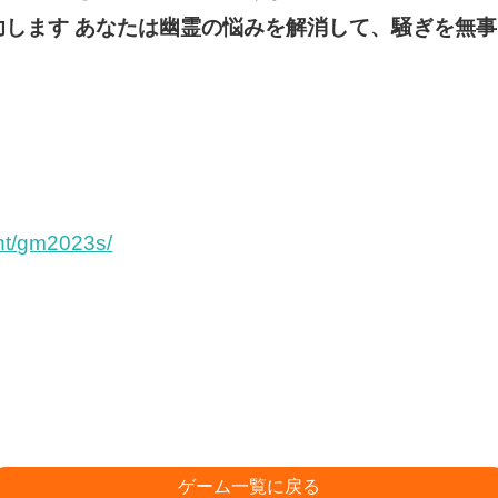
功します あなたは幽霊の悩みを解消して、騒ぎを無
！
ent/gm2023s/
ゲーム一覧に戻る