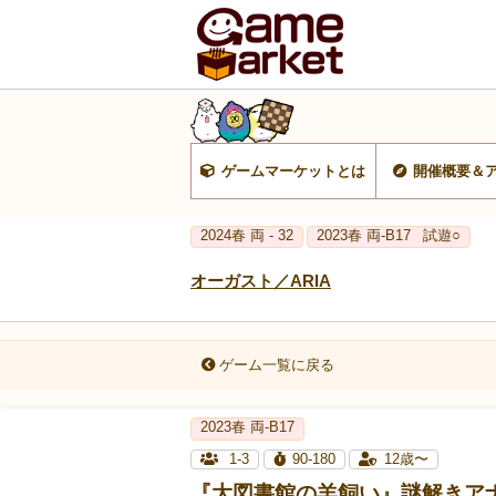
ゲームマーケットとは
開催概要＆
2024春 両 - 32
2023春 両‐B17
試遊○
オーガスト／ARIA
ゲーム一覧に戻る
2023春 両‐B17
1-3
90-180
12歳〜
『大図書館の羊飼い』謎解きア