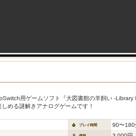
endoSwitch用ゲームソフト『大図書館の羊飼い -Librar
楽しめる謎解きアナログゲームです！
90〜18
プレイ時間
3,000円
価格