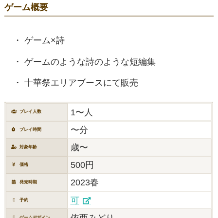
ゲーム概要
ゲーム×詩
ゲームのような詩のような短編集
十華祭エリアブースにて販売
1〜人
プレイ人数
〜分
プレイ時間
歳〜
対象年齢
500円
価格
2023春
発売時期
可
予約
依酉みどり
ゲームデザイン