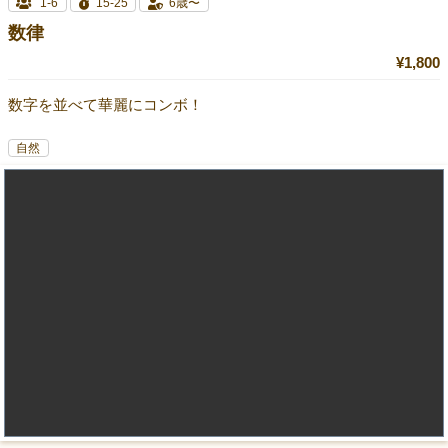
1-6
15-25
6歳〜
数律
¥1,800
数字を並べて華麗にコンボ！
自然