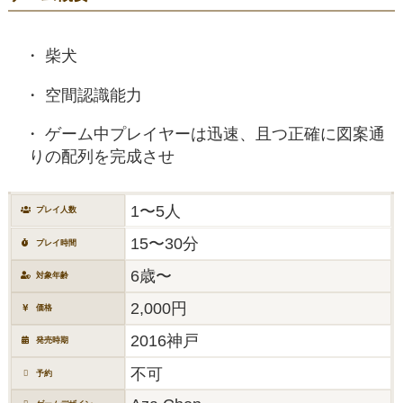
柴犬
空間認識能力
ゲーム中プレイヤーは迅速、且つ正確に図案通
りの配列を完成させ
1〜5人
プレイ人数
15〜30分
プレイ時間
6歳〜
対象年齢
2,000円
価格
2016神戸
発売時期
不可
予約