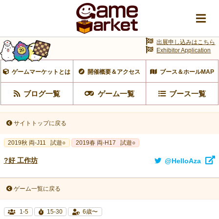
出展申し込みはこちら
Exhibitor Application
ゲームマーケットとは
開催概要＆アクセス
ブース＆ホールMAP
ブログ一覧
ゲーム一覧
ブース一覧
サイトトップに戻る
2019秋 両-J11
試遊○
2019春 両-H17
試遊○
?好 工作坊
@HelloAza
ゲーム一覧に戻る
1-5
15-30
6歳〜