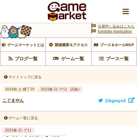
出展申し込みはこちら
Exhibitor Application
ゲームマーケットとは
開催概要＆アクセス
ブース＆ホールMAP
ブログ一覧
ゲーム一覧
ブース一覧
サイトトップに戻る
2024秋 土-横丁25
2023春 日ｰア11
試遊○
こぐまやん
@kgmyn3
ゲーム一覧に戻る
2023春 日ｰア11