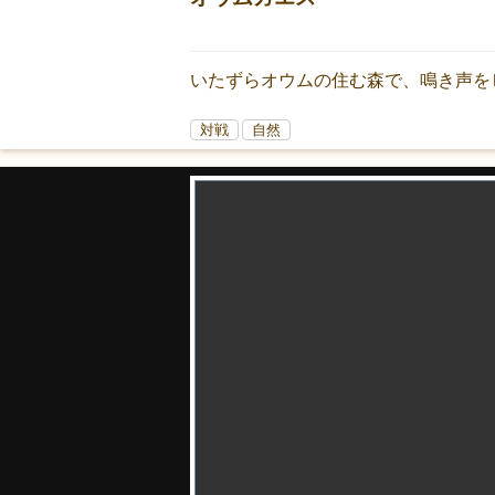
いたずらオウムの住む森で、鳴き声を
対戦
自然