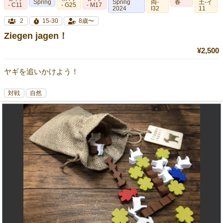
Spring
Spring
両-
春
土-イ
- C11
- G25
- M17
2024
I32
11
2
15-30
8歳〜
Ziegen jagen！
¥2,500
ヤギを追いかけよう！
対戦
自然