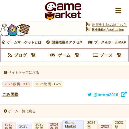
出展申し込みはこちら
Exhibitor Application
ゲームマーケットとは
開催概要＆アクセス
ブース＆ホールMAP
ブログ一覧
ゲーム一覧
ブース一覧
サイトトップに戻る
2026春 両 - K18
2025秋 両 - G25
ごみ国際
@intora2019
ゲーム一覧に戻る
Game
2024
2023
2025
2025
2024
2025
Market
秋
2023
秋
春 両
秋 両
春 両