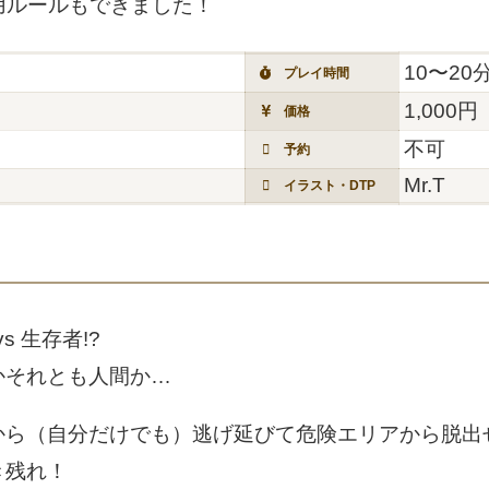
用ルールもできました！
10〜20
プレイ時間
1,000円
価格
不可
予約
Mr.T
イラスト・DTP
vs 生存者!?
かそれとも人間か…
から（自分だけでも）逃げ延びて危険エリアから脱出
き残れ！