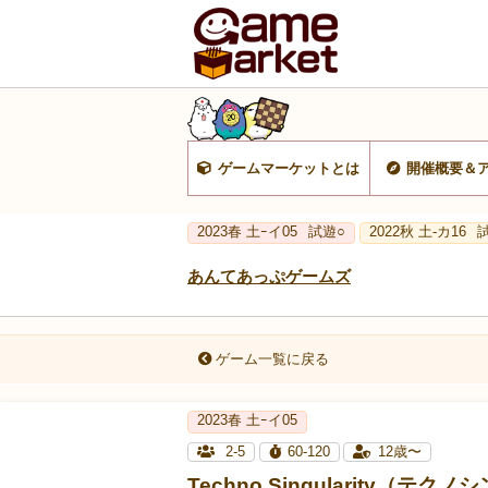
ゲームマーケットとは
開催概要＆
2023春 土ｰイ05
試遊○
2022秋 土-カ16
あんてあっぷゲームズ
ゲーム一覧に戻る
2023春 土ｰイ05
2-5
60-120
12歳〜
Techno Singularity（テ