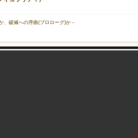
か、破滅への序曲(プロローグ)か－