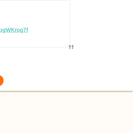
/LpgWKrog7f