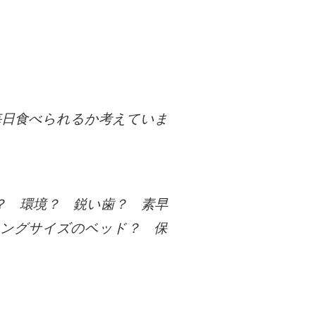
毎日食べられるか考えていま
？ 環境？ 鋭い歯？ 素早
キングサイズのベッド？ 保