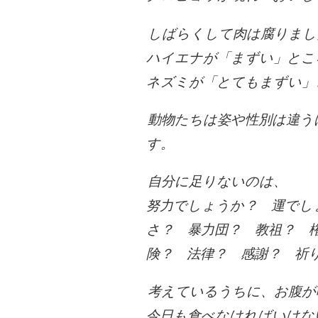
しばらくして肉は腐りまし
ハイエナが「まずい」とこ
ネズミが「とてもまずい」
動物たちは姿や性別は違う
す。
自分に足りないのは、
努力でしょうか？ 運でし
さ？ 暴力団？ 教祖？ 
険？ 法律？ 感謝？ 祈
考えているうちに、お腹が
今日も食べなければいけな