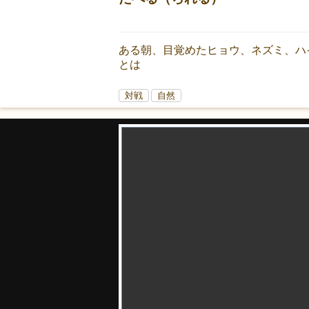
ある朝、目覚めたヒョウ、ネズミ、ハ
とは
対戦
自然