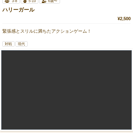
3-8
5-10
6歳〜
ハリーガール
¥2,500
緊張感とスリルに満ちたアクションゲーム！
対戦
現代