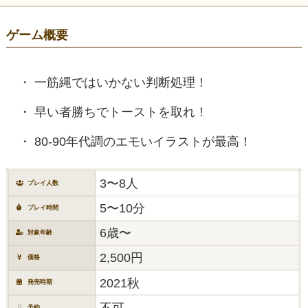
ゲーム概要
一筋縄ではいかない判断処理！
早い者勝ちでトーストを取れ！
80-90年代調のエモいイラストが最高！
3〜8人
プレイ人数
5〜10分
プレイ時間
6歳〜
対象年齢
2,500円
価格
2021秋
発売時期
不可
予約