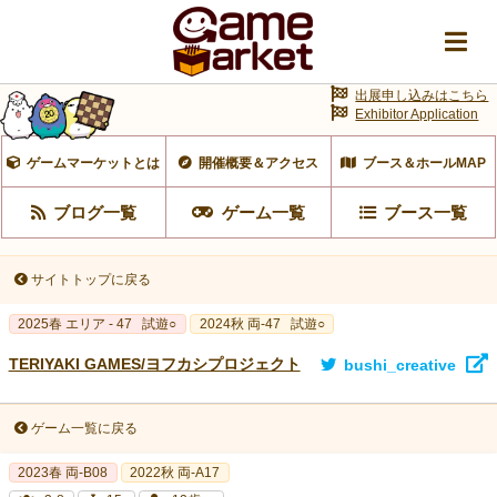
出展申し込みはこちら
Exhibitor Application
ゲームマーケットとは
開催概要＆アクセス
ブース＆ホールMAP
ブログ一覧
ゲーム一覧
ブース一覧
サイトトップに戻る
2025春 エリア - 47
試遊○
2024秋 両-47
試遊○
TERIYAKI GAMES/ヨフカシプロジェクト
bushi_creative
ゲーム一覧に戻る
2023春 両‐B08
2022秋 両-A17