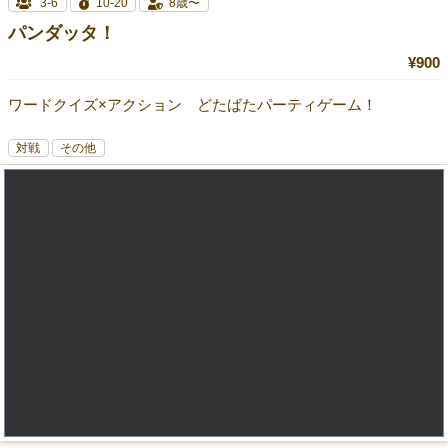
3-6
10-20
8歳〜
パンダッタ！
¥900
ワードクイズ×アクション どたばたパーティゲーム！
対戦
その他