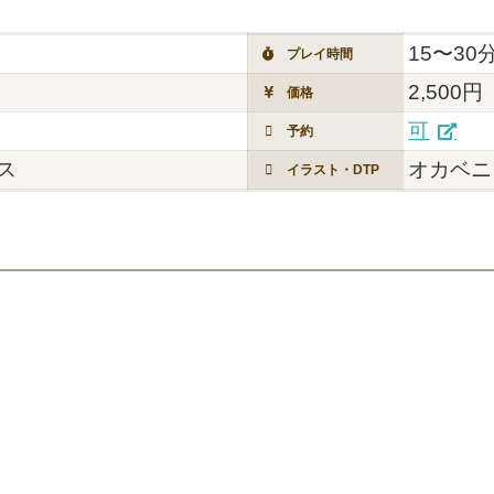
15〜30
プレイ時間
2,500円
価格
可
予約
ス
オカベニ
イラスト・DTP