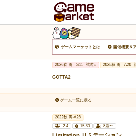
ゲームマーケットとは
開催概要＆
2026春 両 - S11
試遊○
2025秋 両 - A20
GOTTA2
ゲーム一覧に戻る
2022秋 両-A28
2-4
15-30
8歳〜
Limitation リミテーション