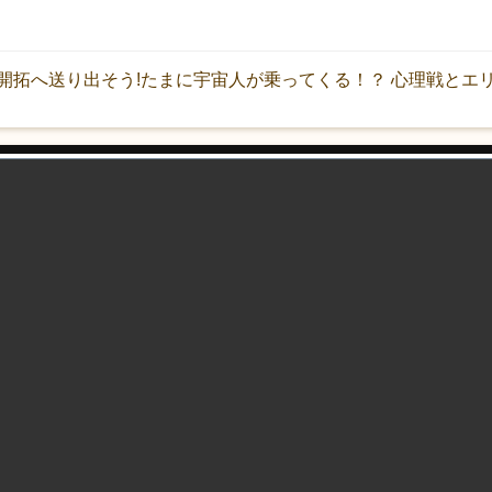
開拓へ送り出そう!たまに宇宙人が乗ってくる！？ 心理戦とエ