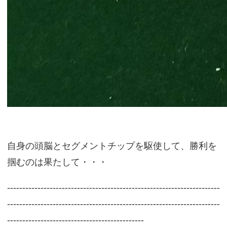
自身の頭脳とセグメントチップを駆使して、勝利を
掴むのは果たして・・・
----------------------------------------------------------------------
----------------------------------------------------------------------
---------------------------------------------