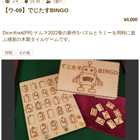
2-4
15-30
7歳〜
【ウ-09】でじたすBINGO
¥4,000
Dice-Knot(PR) ゲムマ2022春の新作!!パズルとラミーを同時に遊
ぶ感覚の木製タイルゲームです。
対戦
その他