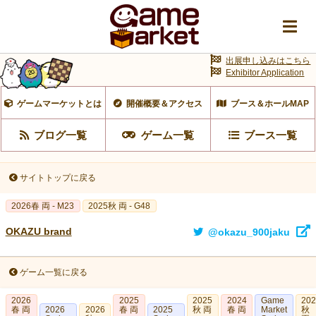
出展申し込みはこちら
Exhibitor Application
ゲームマーケットとは
開催概要＆アクセス
ブース＆ホールMAP
ブログ一覧
ゲーム一覧
ブース一覧
サイトトップに戻る
2026春 両 - M23
2025秋 両 - G48
OKAZU brand
@okazu_900jaku
ゲーム一覧に戻る
2026
2025
2025
2024
Game
20
春 両
2026
2026
春 両
2025
秋 両
春 両
Market
秋