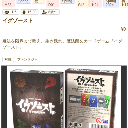
-
Spring
秋
-
Spring
-
-
Spring
両-
M23
D01
G48
H24
2024
H1
1-5
15-30
8歳〜
イグゾースト
¥0
魔法を限界まで唱え、生き残れ。魔法耐久カードゲーム『イグ
ゾースト』
対戦
ファンタジー