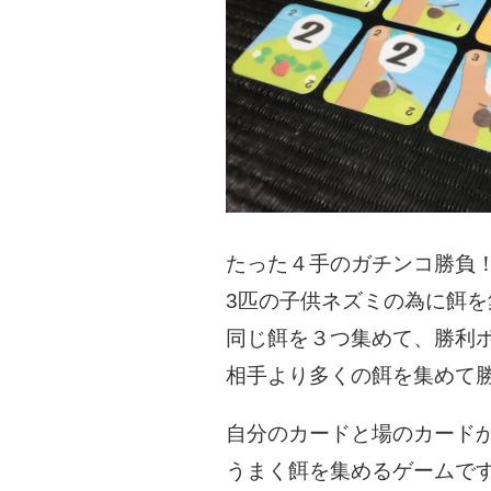
たった４手のガチンコ勝負
3匹の子供ネズミの為に餌を
同じ餌を３つ集めて、勝利ポ
相手より多くの餌を集めて
自分のカードと場のカード
うまく餌を集めるゲームで