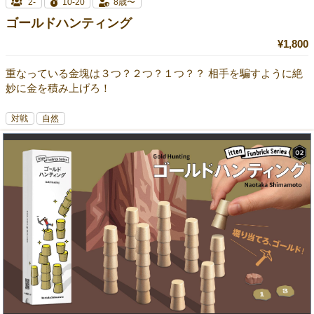
2-
10-20
8歳〜
ゴールドハンティング
¥1,800
重なっている金塊は３つ？２つ？１つ？？ 相手を騙すように絶
妙に金を積み上げろ！
対戦
自然