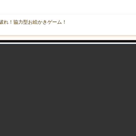
破れ！協力型お絵かきゲーム！