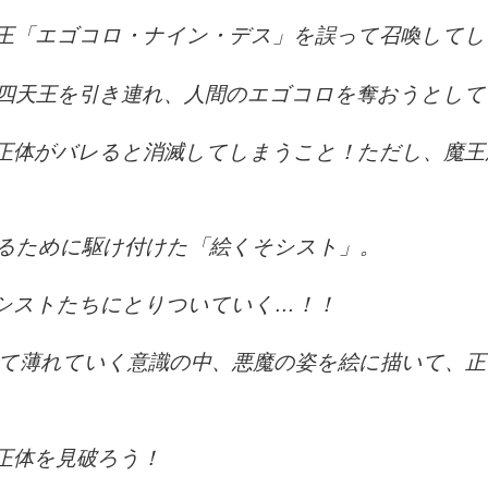
王「エゴコロ・ナイン・デス」を誤って召喚してし
四天王を引き連れ、人間のエゴコロを奪おうとして
正体がバレると消滅してしまうこと！ただし、魔王
るために駆け付けた「絵くそシスト」。
シストたちにとりついていく…！！
て薄れていく意識の中、悪魔の姿を絵に描いて、正
正体を見破ろう！