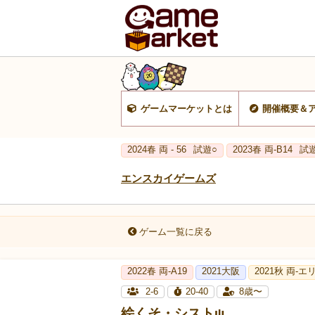
ゲームマーケットとは
開催概要＆
2024春 両 - 56
試遊○
2023春 両‐B14
試
エンスカイゲームズ
ゲーム一覧に戻る
2022春 両-A19
2021大阪
2021秋 両-エ
2-6
20-40
8歳〜
絵くそ・シストψ