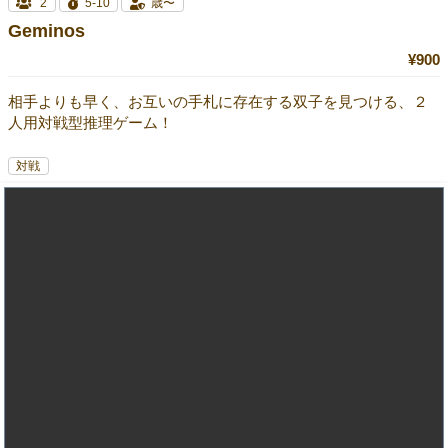
2
5-10
歳〜
Geminos
¥900
相手よりも早く、お互いの手札に存在する双子を見つける、２
人用対戦型推理ゲーム！
対戦