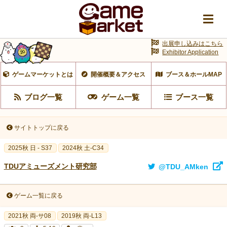
出展申し込みはこちら
Exhibitor Application
ゲームマーケットとは
開催概要＆アクセス
ブース＆ホールMAP
ブログ一覧
ゲーム一覧
ブース一覧
サイトトップに戻る
2025秋 日 - S37
2024秋 土-C34
TDUアミューズメント研究部
@TDU_AMken
ゲーム一覧に戻る
2021秋 両-サ08
2019秋 両-L13