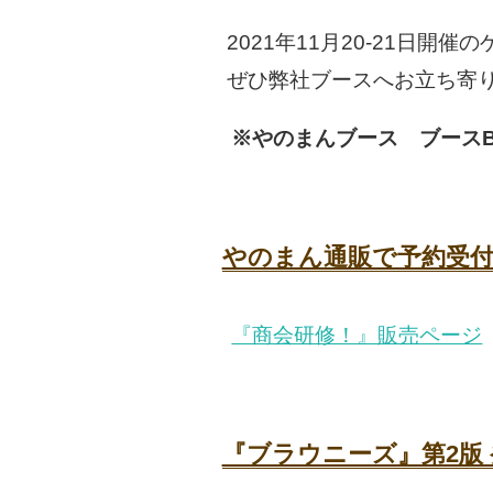
2021年11月20-21日
ぜひ弊社ブースへお立ち寄
※やのまんブース ブースB
やのまん通販で予約受付
『商会研修！』販売ページ
『ブラウニーズ』第2版