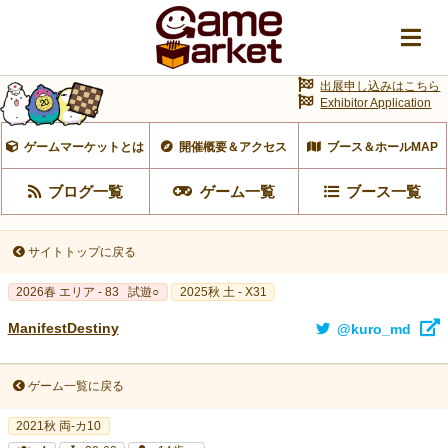
出展申し込みはこちら
Exhibitor Application
ゲームマーケットとは
開催概要＆アクセス
ブース＆ホールMAP
ブログ一覧
ゲーム一覧
ブース一覧
サイトトップに戻る
2026春 エリア - 83
試遊○
2025秋 土 - X31
ManifestDestiny
@kuro_md
ゲーム一覧に戻る
2021秋 両-カ10