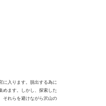
宮に入ります。脱出する為に
集めます。しかし、探索した
。それらを避けながら沢山の