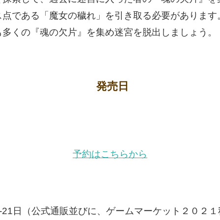
ス点である「魔女の穢れ」を引き取る必要があります
も多くの『魂の欠片』を集め迷宮を脱出しましょう。
発売日
予約はこちらから
0日-21日（公式通販並びに、ゲームマーケット２０２