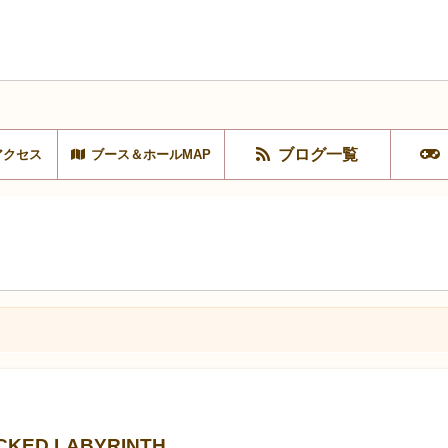
ブログ一覧
アクセス
ブース＆ホールMAP
D LABYRINTH