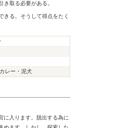
引き取る必要がある。
できる。そうして得点をたく
分
カレー・泥犬
宮に入ります。脱出する為に
集めます。しかし、探索した