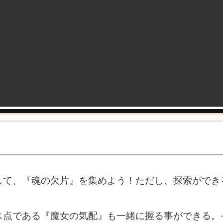
して、『魂の欠片』を集めよう！ただし、探索ができ
。
ス点である『魔女の気配』も一緒に握る事ができる。