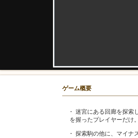
ゲーム概要
迷宮にある回廊を探索
を握ったプレイヤーだけ
探索駒の他に、マイナ