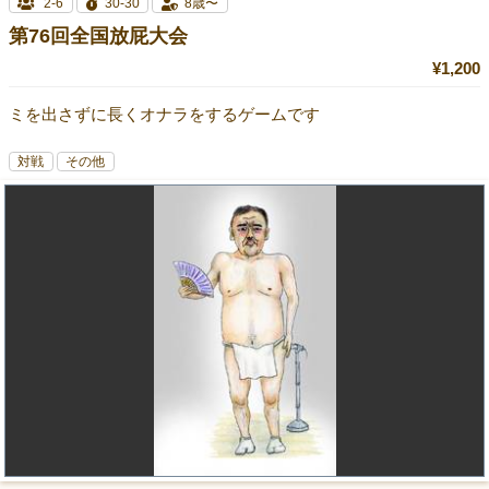
2-6
30-30
8歳〜
第76回全国放屁大会
¥1,200
ミを出さずに長くオナラをするゲームです
対戦
その他