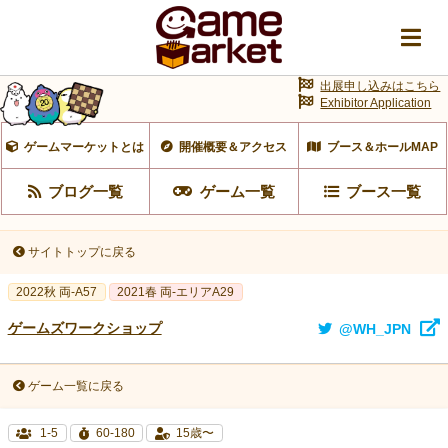
出展申し込みはこちら
Exhibitor Application
ゲームマーケットとは
開催概要＆アクセス
ブース＆ホールMAP
ブログ一覧
ゲーム一覧
ブース一覧
サイトトップに戻る
2022秋 両-A57
2021春 両-エリアA29
ゲームズワークショップ
@WH_JPN
ゲーム一覧に戻る
1-5
60-180
15歳〜