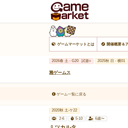
ゲームマーケットとは
開催概要＆
2026春 土 - G20
試遊○
2025秋 日 - 横01
雅ゲームス
ゲーム一覧に戻る
2020秋 土-ケ22
2-6
5-10
6歳〜
ミツカルタ