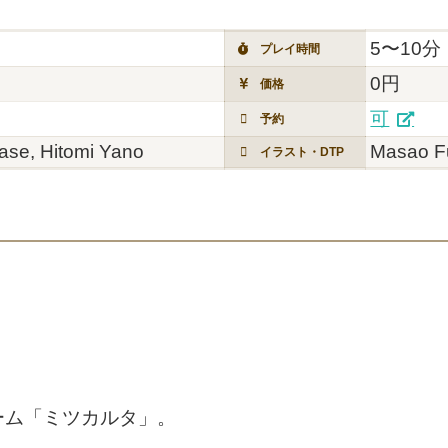
5〜10分
プレイ時間
0円
価格
可
予約
se, Hitomi Yano
Masao F
イラスト・DTP
ーム「ミツカルタ」。