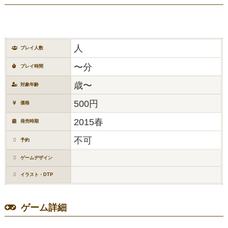
人
プレイ人数
〜分
プレイ時間
歳〜
対象年齢
500円
価格
2015春
発売時期
不可
予約
ゲームデザイン
イラスト・DTP
ゲーム詳細