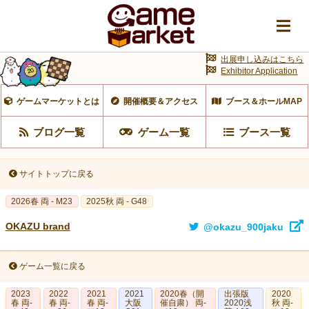
出展申し込みはこちら
Exhibitor Application
ゲームマーケットとは
開催概要＆アクセス
ブース＆ホールMAP
ブログ一覧
ゲーム一覧
ブース一覧
サイトトップに戻る
2026春 両 - M23
2025秋 両 - G48
OKAZU brand
@okazu_900jaku
ゲーム一覧に戻る
2023
2022
2021
2021
2020春（開
出張版
2020
春 両‐
春 両-
春 両-
大阪
催自粛） 両-
2020浅
秋 両-