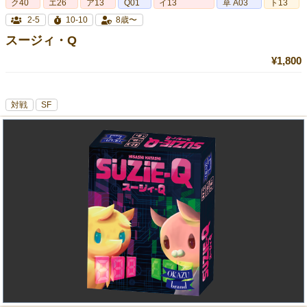
ク40
エ26
ア13
Q01
イ13
草 A03
ト13
2-5
10-10
8歳〜
スージィ・Q
¥1,800
対戦
SF