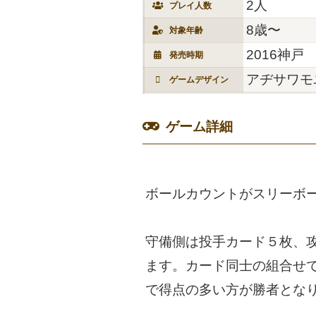
2人
プレイ人数
8歳〜
対象年齢
2016神戸
発売時期
アヂサワモ
ゲームデザイン
ゲーム詳細
ボールカウントがスリーボ
守備側は投手カード５枚、
ます。カード同士の組合せ
で得点の多い方が勝者とな